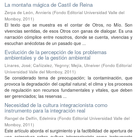
La montaña mágica de Castil de Reina
Zerpa de León, Annieris
(
Fondo Editorial Universidad Valle del
Momboy
,
2011
)
El texto que se muestra es el contar de Otros, no Mío. Son
vivencias sentidas, de esos Otros con ganas de dialogar. Es una
narración cómplice entre nosotros, donde se cuenta, vivencias y
escuchan anécdotas de un pasado que ...
Evolución de la percepción de los problemas
ambientales y de la gestión ambiental
Linares, José
;
Cañizalez, Yegnny
;
Mejía, Ulneiver
(
Fondo Editorial
Universidad Valle del Momboy
,
2011
)
Se considerado tema de preocupación; la contaminación, que
provoca la degradación del capital natural; el clima y los procesos
de regulación son recursos fundamentales y vitales, que deben
ser gerenciados; las reservas ...
Necesidad de la cultura integracionista como
instrumento para la integración real
Rangel de Delfín, Edelmira
(
Fondo Editorial Universidad Valle del
Momboy
,
2011
)
Este artículo aborda el surgimiento y la factibilidad de apertura de
una asignatura sobre cultura integracionista como instrumento