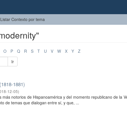
Listar Contexto por tema
modernity"
O
P
Q
R
S
T
U
V
W
X
Y
Z
Ir
 (1818-1881)
018-12-05
)
les más notorios de Hispanoamérica y del momento republicano de la 
o de temas que dialogan entre sí, y que, ...