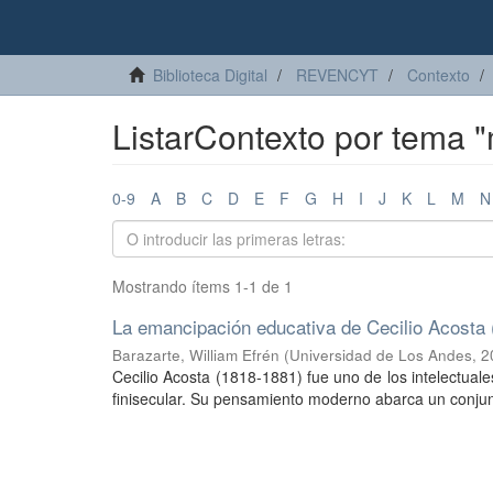
Biblioteca Digital
REVENCYT
Contexto
ListarContexto por tema "
0-9
A
B
C
D
E
F
G
H
I
J
K
L
M
N
Mostrando ítems 1-1 de 1
La emancipación educativa de Cecilio Acosta
Barazarte, William Efrén
(
Universidad de Los Andes
,
2
Cecilio Acosta (1818-1881) fue uno de los intelectua
finisecular. Su pensamiento moderno abarca un conjunt