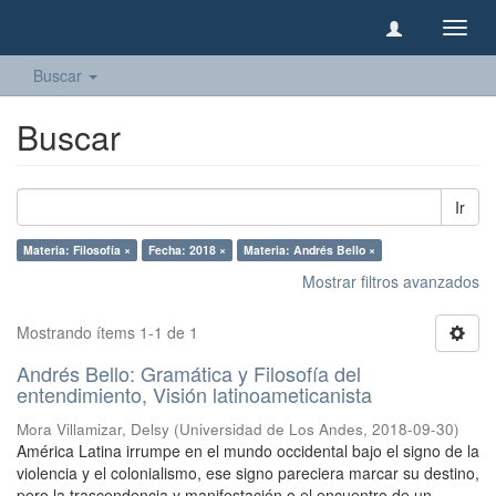
Camb
naveg
Buscar
Buscar
Ir
Materia: Filosofía ×
Fecha: 2018 ×
Materia: Andrés Bello ×
Mostrar filtros avanzados
Mostrando ítems 1-1 de 1
Andrés Bello: Gramática y Filosofía del
entendimiento, Visión latinoameticanista
Mora Villamizar, Delsy
(
Universidad de Los Andes
,
2018-09-30
)
América Latina irrumpe en el mundo occidental bajo el signo de la
violencia y el colonialismo, ese signo pareciera marcar su destino,
pero la trascendencia y manifestación o el encuentro de un