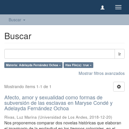
Camb
naveg
Buscar
Buscar
Ir
Materia: Adelayda Fernández Ochoa ×
Has File(s): true ×
Mostrar filtros avanzados
Mostrando ítems 1-1 de 1
Afecto, amor y sexualidad como formas de
subversión de las esclavas en Maryse Condé y
Adelayda Fernández Ochoa
Rivas, Luz Marina
(
Universidad de Los Andes
,
2018-12-20
)
Nos proponemos comparar dos novelas históricas que elaboran
el imaginario de la esclavitud en los tiempos coloniales, en el