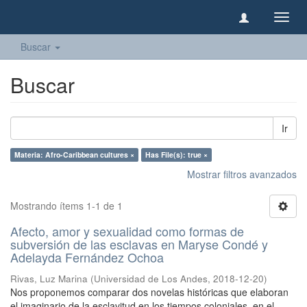
Camb
naveg
Buscar
Buscar
Ir
Materia: Afro-Caribbean cultures ×
Has File(s): true ×
Mostrar filtros avanzados
Mostrando ítems 1-1 de 1
Afecto, amor y sexualidad como formas de
subversión de las esclavas en Maryse Condé y
Adelayda Fernández Ochoa
Rivas, Luz Marina
(
Universidad de Los Andes
,
2018-12-20
)
Nos proponemos comparar dos novelas históricas que elaboran
el imaginario de la esclavitud en los tiempos coloniales, en el