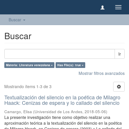
Camb
naveg
Buscar
Buscar
Ir
Materia: Literatura venezolana ×
Has File(s): true ×
Mostrar filtros avanzados
Mostrando ítems 1-3 de 3
Textualización del silencio en la poética de Milagro
Haack: Cenizas de espera y lo callado del silencio
Camargo, Elisa
(
Universidad de Los Andes
,
2018-05-06
)
La presente investigación tiene como objetivo realizar una
aproximación teórica a la textualización del silencio en la poética
de Milagro Haack, en Cenizas de espera (2003) y Lo callado del