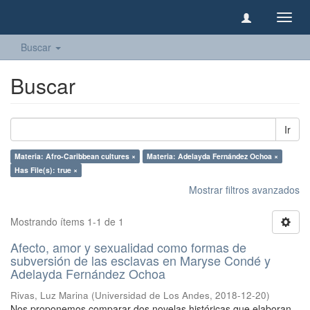
Camb
naveg
Buscar
Buscar
Ir
Materia: Afro-Caribbean cultures ×
Materia: Adelayda Fernández Ochoa ×
Has File(s): true ×
Mostrar filtros avanzados
Mostrando ítems 1-1 de 1
Afecto, amor y sexualidad como formas de
subversión de las esclavas en Maryse Condé y
Adelayda Fernández Ochoa
Rivas, Luz Marina
(
Universidad de Los Andes
,
2018-12-20
)
Nos proponemos comparar dos novelas históricas que elaboran