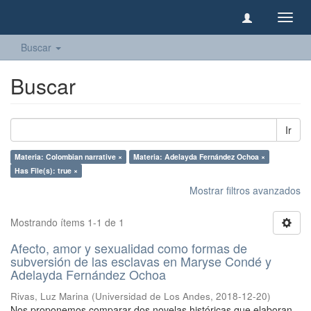
Camb
naveg
Buscar
Buscar
Ir
Materia: Colombian narrative ×
Materia: Adelayda Fernández Ochoa ×
Has File(s): true ×
Mostrar filtros avanzados
Mostrando ítems 1-1 de 1
Afecto, amor y sexualidad como formas de
subversión de las esclavas en Maryse Condé y
Adelayda Fernández Ochoa
Rivas, Luz Marina
(
Universidad de Los Andes
,
2018-12-20
)
Nos proponemos comparar dos novelas históricas que elaboran