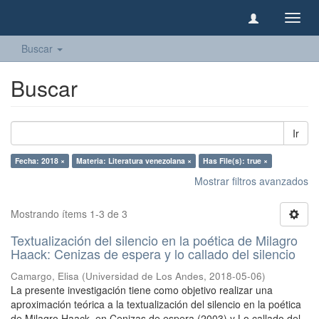
Camb
naveg
Buscar
Buscar
Ir
Fecha: 2018 ×
Materia: Literatura venezolana ×
Has File(s): true ×
Mostrar filtros avanzados
Mostrando ítems 1-3 de 3
Textualización del silencio en la poética de Milagro
Haack: Cenizas de espera y lo callado del silencio
Camargo, Elisa
(
Universidad de Los Andes
,
2018-05-06
)
La presente investigación tiene como objetivo realizar una
aproximación teórica a la textualización del silencio en la poética
de Milagro Haack, en Cenizas de espera (2003) y Lo callado del