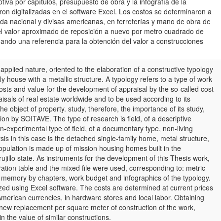
tiva por capítulos, presupuesto de obra y la infografía de la
eron digitalizadas en el software Excel. Los costos se determinaron a
da nacional y divisas americanas, en ferreterías y mano de obra de
 el valor aproximado de reposición a nuevo por metro cuadrado de
dando una referencia para la obtención del valor a construcciones
n applied nature, oriented to the elaboration of a constructive typology
ily house with a metallic structure. A typology refers to a type of work
costs and value for the development of appraisal by the so-called cost
isals of real estate worldwide and to be used according to its
the object of property. study, therefore, the importance of its study,
on by SOITAVE. The type of research is field, of a descriptive
n-experimental type of field, of a documentary type, non-living
sis in this case is the detached single-family home, metal structure,
pulation is made up of mission housing homes built in the
ujillo state. As instruments for the development of this Thesis work,
ration table and the mixed file were used, corresponding to: metric
 memory by chapters, work budget and infographics of the typology.
zed using Excel software. The costs are determined at current prices
American currencies, in hardware stores and local labor. Obtaining
new replacement per square meter of construction of the work,
in the value of similar constructions.