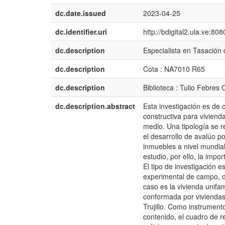
dc.date.issued
2023-04-25
dc.identifier.uri
http://bdigital2.ula.ve:8
dc.description
Especialista en Tasación
dc.description
Cota : NA7010 R65
dc.description
Biblioteca : Tulio Febres 
dc.description.abstract
Esta investigación es de c
constructiva para vivienda
medio. Una tipología se re
el desarrollo de avalúo p
inmuebles a nivel mundial 
estudio, por ello, la impo
El tipo de investigación e
experimental de campo, de
caso es la vivienda unifam
conformada por viviendas
Trujillo. Como instrumento
contenido, el cuadro de r