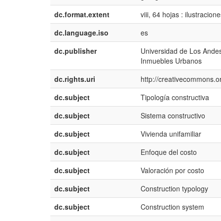
dc.format.extent
viii, 64 hojas : ilustracion
dc.language.iso
es
dc.publisher
Universidad de Los Andes,
Inmuebles Urbanos
dc.rights.uri
http://creativecommons.or
dc.subject
Tipología constructiva
dc.subject
Sistema constructivo
dc.subject
Vivienda unifamiliar
dc.subject
Enfoque del costo
dc.subject
Valoración por costo
dc.subject
Construction typology
dc.subject
Construction system