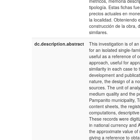
métricos, memoria descrip
tipología. Estas fichas fu
precios actuales en mone
la localidad. Obteniendo
construcción de la obra, 
similares.
dc.description.abstract
This investigation is of a
for an isolated single-fam
useful as a reference of 
approach, useful for appra
similarity in each case to 
development and publicati
nature, the design of a no
sources. The unit of analy
medium quality and the po
Pampanito municipality, Tr
content sheets, the regist
computations, descriptive
These records were digiti
in national currency and 
the approximate value of 
giving a reference to obta