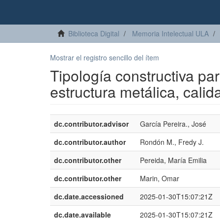
Biblioteca Digital
Memoria Intelectual ULA
Mostrar el registro sencillo del ítem
Tipología constructiva par
estructura metálica, cali
dc.contributor.advisor
García Pereira., José
dc.contributor.author
Rondón M., Fredy J.
dc.contributor.other
Pereida, María Emilia
dc.contributor.other
Marin, Omar
dc.date.accessioned
2025-01-30T15:07:21Z
dc.date.available
2025-01-30T15:07:21Z