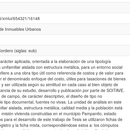
080/xmlui/654321/16148
 de Inmuebles Urbanos
Cordero (siglas: eub)
arácter aplicada, orientada a la elaboración de una tipología
 unifamiliar aislada con estructura metálica, para un entorno social
fiere a una obra tipo útil como referencia de costos y de valor para
or el denominado enfoque del costo, útiles para tasaciones de bienes
y ser utilizada según su similitud en cada caso al bien objeto de
rtancia de su estudio, desarrollo y publicación por parte de SOITAVE.
s de campo, de carácter descriptivo, el diseño de tipo no
 tipo documental, fuentes no vivas. La unidad de análisis en este
iliar aislada, estructura metálica, calidad media y la población está
 misión vivienda construidas en el municipio Pampanito, estado
s para el desarrollo de este trabajo de Tesis se utilizaron fichas de
egistro y la ficha mixta, correspondiéndose estos a: los cómputos