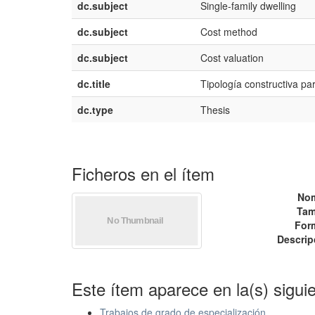
dc.subject
Single-family dwelling
dc.subject
Cost method
dc.subject
Cost valuation
dc.title
Tipología constructiva par
dc.type
Thesis
Ficheros en el ítem
No
Tam
For
Descrip
Este ítem aparece en la(s) sigui
Trabajos de grado de especialización