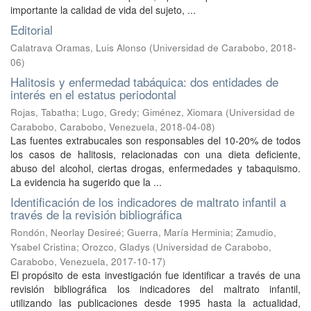
importante la calidad de vida del sujeto, ...
Editorial
Calatrava Oramas, Luis Alonso
(
Universidad de Carabobo
,
2018-
06
)
Halitosis y enfermedad tabáquica: dos entidades de
interés en el estatus periodontal
Rojas, Tabatha
;
Lugo, Gredy
;
Giménez, Xiomara
(
Universidad de
Carabobo, Carabobo, Venezuela
,
2018-04-08
)
Las fuentes extrabucales son responsables del 10-20% de todos
los casos de halitosis, relacionadas con una dieta deficiente,
abuso del alcohol, ciertas drogas, enfermedades y tabaquismo.
La evidencia ha sugerido que la ...
Identificación de los indicadores de maltrato infantil a
través de la revisión bibliográfica
Rondón, Neorlay Desireé
;
Guerra, María Herminia
;
Zamudio,
Ysabel Cristina
;
Orozco, Gladys
(
Universidad de Carabobo,
Carabobo, Venezuela
,
2017-10-17
)
El propósito de esta investigación fue identificar a través de una
revisión bibliográfica los indicadores del maltrato infantil,
utilizando las publicaciones desde 1995 hasta la actualidad,