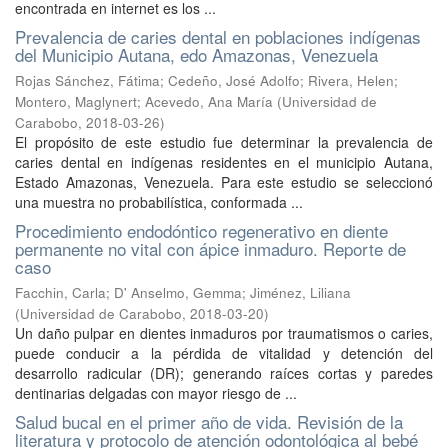
encontrada en internet es los ...
Prevalencia de caries dental en poblaciones indígenas
del Municipio Autana, edo Amazonas, Venezuela
Rojas Sánchez, Fátima
;
Cedeño, José Adolfo
;
Rivera, Helen
;
Montero, Maglynert
;
Acevedo, Ana María
(
Universidad de
Carabobo
,
2018-03-26
)
El propósito de este estudio fue determinar la prevalencia de
caries dental en indígenas residentes en el municipio Autana,
Estado Amazonas, Venezuela. Para este estudio se seleccionó
una muestra no probabilística, conformada ...
Procedimiento endodóntico regenerativo en diente
permanente no vital con ápice inmaduro. Reporte de
caso
Facchin, Carla
;
D' Anselmo, Gemma
;
Jiménez, Liliana
(
Universidad de Carabobo
,
2018-03-20
)
Un daño pulpar en dientes inmaduros por traumatismos o caries,
puede conducir a la pérdida de vitalidad y detención del
desarrollo radicular (DR); generando raíces cortas y paredes
dentinarias delgadas con mayor riesgo de ...
Salud bucal en el primer año de vida. Revisión de la
literatura y protocolo de atención odontológica al bebé