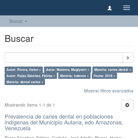
Camb
naveg
Buscar
Buscar
Ir
Autor: Rivera, Helen ×
Autor: Montero, Maglynert ×
Materia: caries dental ×
Autor: Rojas Sánchez, Fátima ×
Materia: indexes ×
Fecha: 2018 ×
Materia: dental caries ×
Mostrar filtros avanzados
Mostrando ítems 1-1 de 1
Prevalencia de caries dental en poblaciones
indígenas del Municipio Autana, edo Amazonas,
Venezuela
Rojas Sánchez, Fátima
;
Cedeño, José Adolfo
;
Rivera, Helen
;