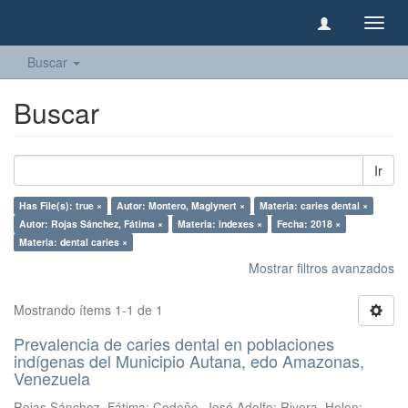
Camb
naveg
Buscar
Buscar
Ir
Has File(s): true ×
Autor: Montero, Maglynert ×
Materia: caries dental ×
Autor: Rojas Sánchez, Fátima ×
Materia: indexes ×
Fecha: 2018 ×
Materia: dental caries ×
Mostrar filtros avanzados
Mostrando ítems 1-1 de 1
Prevalencia de caries dental en poblaciones
indígenas del Municipio Autana, edo Amazonas,
Venezuela
Rojas Sánchez, Fátima
;
Cedeño, José Adolfo
;
Rivera, Helen
;