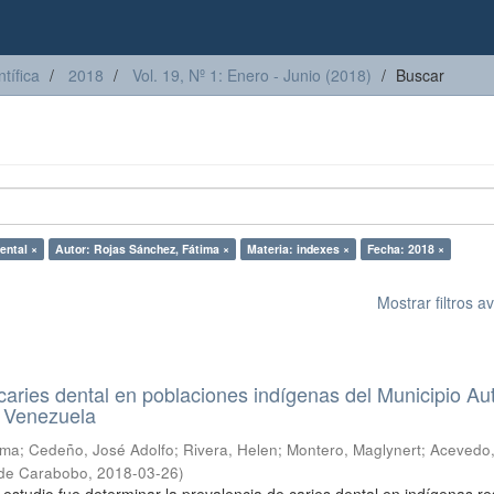
tífica
2018
Vol. 19, Nº 1: Enero - Junio (2018)
Buscar
ental ×
Autor: Rojas Sánchez, Fátima ×
Materia: indexes ×
Fecha: 2018 ×
Mostrar filtros 
caries dental en poblaciones indígenas del Municipio Au
 Venezuela
ima
;
Cedeño, José Adolfo
;
Rivera, Helen
;
Montero, Maglynert
;
Acevedo
 de Carabobo
,
2018-03-26
)