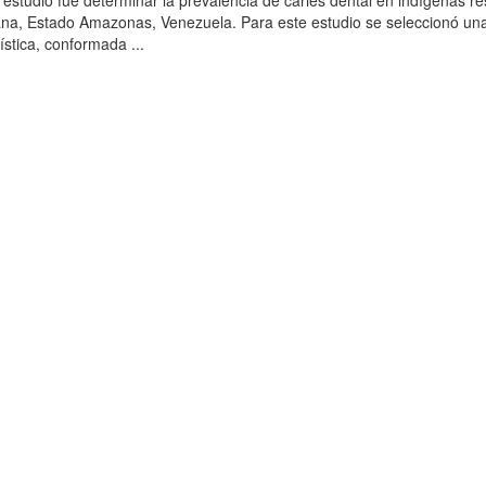
 estudio fue determinar la prevalencia de caries dental en indígenas r
ana, Estado Amazonas, Venezuela. Para este estudio se seleccionó un
ística, conformada ...