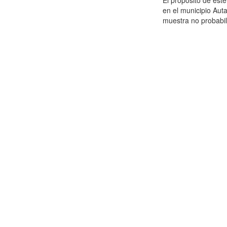
El propósito de este
en el municipio Aut
muestra no probabil