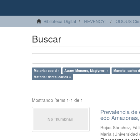
Biblioteca Digital
REVENCYT
ODOUS Cien
Buscar
Materia: ceo-d ×
Autor: Montero, Maglynert ×
Materia: caries d
Materia: dental caries ×
Mostrando ítems 1-1 de 1
Prevalencia de 
edo Amazonas,
Rojas Sánchez, Fát
María
(
Universidad