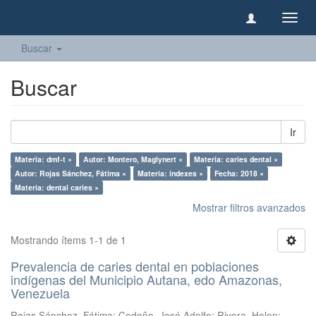
Camb
naveg
Buscar
Buscar
Ir
Materia: dmf-t ×
Autor: Montero, Maglynert ×
Materia: caries dental ×
Autor: Rojas Sánchez, Fátima ×
Materia: indexes ×
Fecha: 2018 ×
Materia: dental caries ×
Mostrar filtros avanzados
Mostrando ítems 1-1 de 1
Prevalencia de caries dental en poblaciones
indígenas del Municipio Autana, edo Amazonas,
Venezuela
Rojas Sánchez, Fátima
;
Cedeño, José Adolfo
;
Rivera, Helen
;