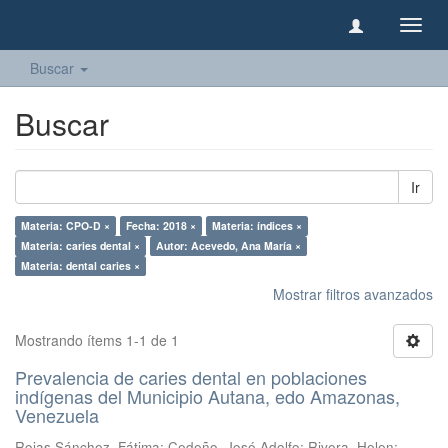
Camb
naveg
Buscar
Buscar
Ir
Materia: CPO-D ×
Fecha: 2018 ×
Materia: índices ×
Materia: caries dental ×
Autor: Acevedo, Ana María ×
Materia: dental caries ×
Mostrar filtros avanzados
Mostrando ítems 1-1 de 1
Prevalencia de caries dental en poblaciones
indígenas del Municipio Autana, edo Amazonas,
Venezuela
Rojas Sánchez, Fátima
;
Cedeño, José Adolfo
;
Rivera, Helen
;