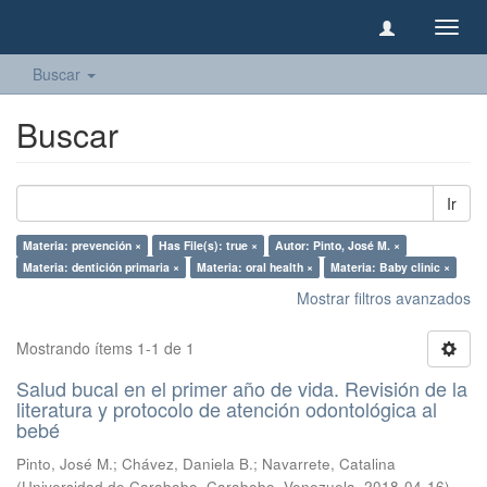
Camb
naveg
Buscar
Buscar
Ir
Materia: prevención ×
Has File(s): true ×
Autor: Pinto, José M. ×
Materia: dentición primaria ×
Materia: oral health ×
Materia: Baby clinic ×
Mostrar filtros avanzados
Mostrando ítems 1-1 de 1
Salud bucal en el primer año de vida. Revisión de la
literatura y protocolo de atención odontológica al
bebé
Pinto, José M.
;
Chávez, Daniela B.
;
Navarrete, Catalina
(
Universidad de Carabobo, Carabobo, Venezuela
,
2018-04-16
)