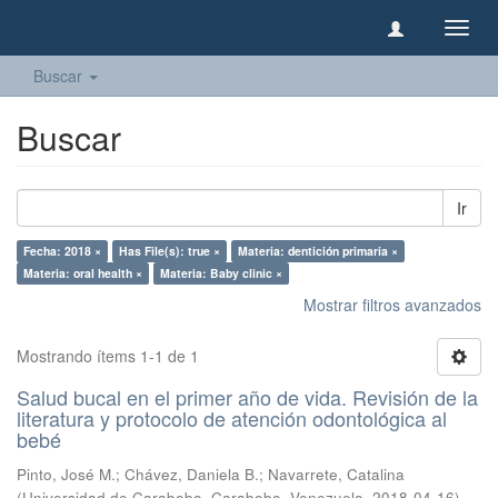
Camb
naveg
Buscar
Buscar
Ir
Fecha: 2018 ×
Has File(s): true ×
Materia: dentición primaria ×
Materia: oral health ×
Materia: Baby clinic ×
Mostrar filtros avanzados
Mostrando ítems 1-1 de 1
Salud bucal en el primer año de vida. Revisión de la
literatura y protocolo de atención odontológica al
bebé
Pinto, José M.
;
Chávez, Daniela B.
;
Navarrete, Catalina
(
Universidad de Carabobo, Carabobo, Venezuela
,
2018-04-16
)