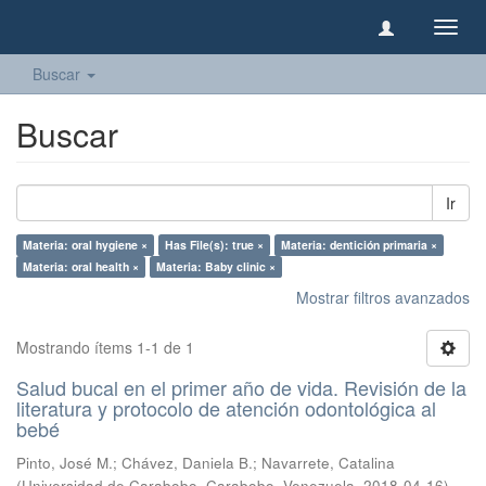
Camb
naveg
Buscar
Buscar
Ir
Materia: oral hygiene ×
Has File(s): true ×
Materia: dentición primaria ×
Materia: oral health ×
Materia: Baby clinic ×
Mostrar filtros avanzados
Mostrando ítems 1-1 de 1
Salud bucal en el primer año de vida. Revisión de la
literatura y protocolo de atención odontológica al
bebé
Pinto, José M.
;
Chávez, Daniela B.
;
Navarrete, Catalina
(
Universidad de Carabobo, Carabobo, Venezuela
,
2018-04-16
)