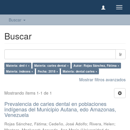
Camb
naveg
Buscar
Buscar
Ir
Materia: dmf-t ×
Materia: caries dental ×
Autor: Rojas Sánchez, Fátima ×
Materia: indexes ×
Fecha: 2018 ×
Materia: dental caries ×
Mostrar filtros avanzados
Mostrando ítems 1-1 de 1
Prevalencia de caries dental en poblaciones
indígenas del Municipio Autana, edo Amazonas,
Venezuela
Rojas Sánchez, Fátima
;
Cedeño, José Adolfo
;
Rivera, Helen
;
Montero, Maglynert
;
Acevedo, Ana María
(
Universidad de