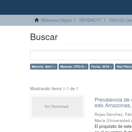
Biblioteca Digital
REVENCYT
ODOUS Cien
Buscar
Materia: dmf-t ×
Materia: CPO-D ×
Fecha: 2018 ×
Has File(s
Mostrando ítems 1-1 de 1
Prevalencia de 
edo Amazonas,
Rojas Sánchez, Fát
María
(
Universidad
El propósito de este