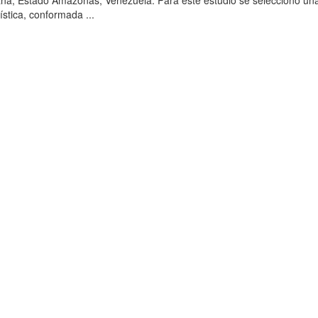
ana, Estado Amazonas, Venezuela. Para este estudio se seleccionó un
ística, conformada ...