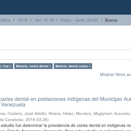
tífica
2018
Vol. 19, Nº 1: Enero - Junio (2018)
Buscar
): true ×
Materia: caries dental ×
Materia: dental caries ×
Mostrar filtros 
caries dental en poblaciones indígenas del Municipio Au
 Venezuela
ima
;
Cedeño, José Adolfo
;
Rivera, Helen
;
Montero, Maglynert
;
Acevedo
 de Carabobo
,
2018-03-26
)
 estudio fue determinar la prevalencia de caries dental en indígenas r