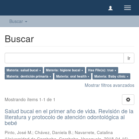
Camb
naveg
Buscar
Buscar
Ir
Materia: salud bucal ×
Materia: higiene bucal ×
Has File(s): true ×
Materia: dentición primaria ×
Materia: oral health ×
Materia: Baby clinic ×
Mostrar filtros avanzados
Mostrando ítems 1-1 de 1
Salud bucal en el primer año de vida. Revisión de la
literatura y protocolo de atención odontológica al
bebé
Pinto, José M.
;
Chávez, Daniela B.
;
Navarrete, Catalina
(
Universidad de Carabobo, Carabobo, Venezuela
,
2018-04-16
)