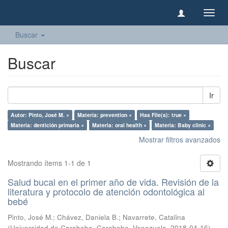
Camb
naveg
Buscar
Buscar
Ir
Autor: Pinto, José M. ×
Materia: prevention ×
Has File(s): true ×
Materia: dentición primaria ×
Materia: oral health ×
Materia: Baby clinic ×
Mostrar filtros avanzados
Mostrando ítems 1-1 de 1
Salud bucal en el primer año de vida. Revisión de la
literatura y protocolo de atención odontológica al
bebé
Pinto, José M.
;
Chávez, Daniela B.
;
Navarrete, Catalina
(
Universidad de Carabobo, Carabobo, Venezuela
,
2018-04-16
)