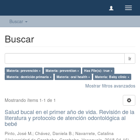
Camb
naveg
Buscar
Buscar
Ir
Materia: prevención ×
Materia: prevention ×
Has File(s): true ×
Materia: dentición primaria ×
Materia: oral health ×
Materia: Baby clinic ×
Mostrar filtros avanzados
Mostrando ítems 1-1 de 1
Salud bucal en el primer año de vida. Revisión de la
literatura y protocolo de atención odontológica al
bebé
Pinto, José M.
;
Chávez, Daniela B.
;
Navarrete, Catalina
(
Universidad de Carabobo, Carabobo, Venezuela
,
2018-04-16
)