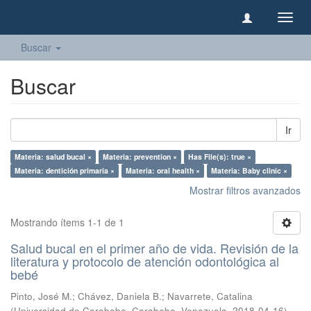
Camb
naveg
Buscar
Buscar
Ir
Materia: salud bucal ×
Materia: prevention ×
Has File(s): true ×
Materia: dentición primaria ×
Materia: oral health ×
Materia: Baby clinic ×
Mostrar filtros avanzados
Mostrando ítems 1-1 de 1
Salud bucal en el primer año de vida. Revisión de la
literatura y protocolo de atención odontológica al
bebé
Pinto, José M.
;
Chávez, Daniela B.
;
Navarrete, Catalina
(
Universidad de Carabobo, Carabobo, Venezuela
,
2018-04-16
)