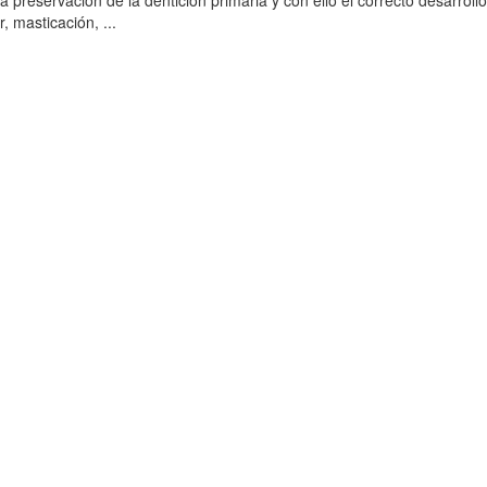
a preservación de la dentición primaria y con ello el correcto desarroll
, masticación, ...