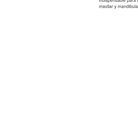
indispensable para l
maxilar y mandibular