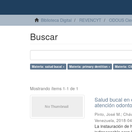
Biblioteca Digital
REVENCYT
ODOUS Cien
Buscar
Materia: salud bucal ×
Materia: primary dentition ×
Materia: Cl
Mostrando ítems 1-1 de 1
Salud bucal en e
atención odonto
Pinto, José M.
;
Cháv
Venezuela
,
2018-04
La instauración de 