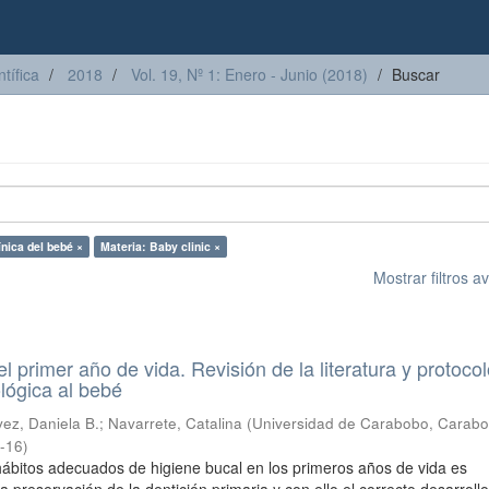
tífica
2018
Vol. 19, Nº 1: Enero - Junio (2018)
Buscar
ínica del bebé ×
Materia: Baby clinic ×
Mostrar filtros 
l primer año de vida. Revisión de la literatura y protoco
lógica al bebé
ez, Daniela B.
;
Navarrete, Catalina
(
Universidad de Carabobo, Carabo
-16
)
hábitos adecuados de higiene bucal en los primeros años de vida es