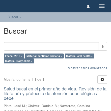
Camb
naveg
Buscar
Buscar
Ir
Fecha: 2018 ×
Materia: dentición primaria ×
Materia: oral health ×
Materia: Baby clinic ×
Mostrar filtros avanzados
Mostrando ítems 1-1 de 1
Salud bucal en el primer año de vida. Revisión de la
literatura y protocolo de atención odontológica al
bebé
Pinto, José M.
;
Chávez, Daniela B.
;
Navarrete, Catalina
(
Universidad de Carabobo, Carabobo, Venezuela
,
2018-04-16
)