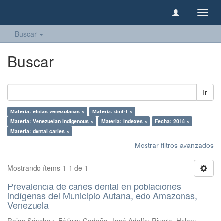
Camb
naveg
Buscar
Buscar
Ir
Materia: etnias venezolanas ×
Materia: dmf-t ×
Materia: Venezuelan indigenous ×
Materia: indexes ×
Fecha: 2018 ×
Materia: dental caries ×
Mostrar filtros avanzados
Mostrando ítems 1-1 de 1
Prevalencia de caries dental en poblaciones
indígenas del Municipio Autana, edo Amazonas,
Venezuela
Rojas Sánchez, Fátima
;
Cedeño, José Adolfo
;
Rivera, Helen
;