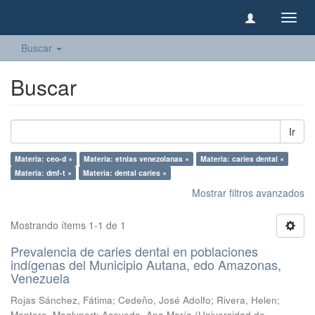
Camb
naveg
Buscar
Buscar
Ir
Materia: ceo-d ×
Materia: etnias venezolanas ×
Materia: caries dental ×
Materia: dmf-t ×
Materia: dental caries ×
Mostrar filtros avanzados
Mostrando ítems 1-1 de 1
Prevalencia de caries dental en poblaciones
indígenas del Municipio Autana, edo Amazonas,
Venezuela
Rojas Sánchez, Fátima
;
Cedeño, José Adolfo
;
Rivera, Helen
;
Montero, Maglynert
;
Acevedo, Ana María
(
Universidad de