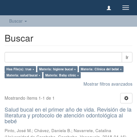
Camb
naveg
Buscar
Buscar
Ir
Has File(s): true ×
Materia: higiene bucal ×
Materia: Clínica del bebé ×
Materia: salud bucal ×
Materia: Baby clinic ×
Mostrar filtros avanzados
Mostrando ítems 1-1 de 1
Salud bucal en el primer año de vida. Revisión de la
literatura y protocolo de atención odontológica al
bebé
Pinto, José M.
;
Chávez, Daniela B.
;
Navarrete, Catalina
(
Universidad de Carabobo, Carabobo, Venezuela
,
2018-04-16
)