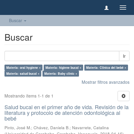
Camb
naveg
Buscar
Buscar
Ir
Materia: oral hygiene ×
Materia: higiene bucal ×
Materia: Clínica del bebé ×
Materia: salud bucal ×
Materia: Baby clinic ×
Mostrar filtros avanzados
Mostrando ítems 1-1 de 1
Salud bucal en el primer año de vida. Revisión de la
literatura y protocolo de atención odontológica al
bebé
Pinto, José M.
;
Chávez, Daniela B.
;
Navarrete, Catalina
(
Universidad de Carabobo, Carabobo, Venezuela
,
2018-04-16
)