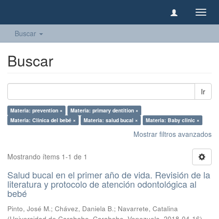
Camb
naveg
Buscar
Buscar
Ir
Materia: prevention ×
Materia: primary dentition ×
Materia: Clínica del bebé ×
Materia: salud bucal ×
Materia: Baby clinic ×
Mostrar filtros avanzados
Mostrando ítems 1-1 de 1
Salud bucal en el primer año de vida. Revisión de la
literatura y protocolo de atención odontológica al
bebé
Pinto, José M.
;
Chávez, Daniela B.
;
Navarrete, Catalina
(
Universidad de Carabobo, Carabobo, Venezuela
,
2018-04-16
)