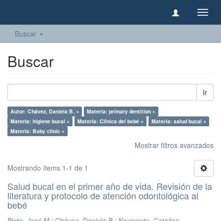
Camb
naveg
Buscar
Buscar
Ir
Autor: Chávez, Daniela B. ×
Materia: primary dentition ×
Materia: higiene bucal ×
Materia: Clínica del bebé ×
Materia: salud bucal ×
Materia: Baby clinic ×
Mostrar filtros avanzados
Mostrando ítems 1-1 de 1
Salud bucal en el primer año de vida. Revisión de la
literatura y protocolo de atención odontológica al
bebé
Pinto, José M.
;
Chávez, Daniela B.
;
Navarrete, Catalina