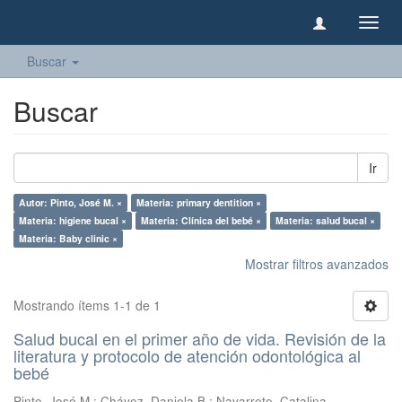
Camb
naveg
Buscar
Buscar
Ir
Autor: Pinto, José M. ×
Materia: primary dentition ×
Materia: higiene bucal ×
Materia: Clínica del bebé ×
Materia: salud bucal ×
Materia: Baby clinic ×
Mostrar filtros avanzados
Mostrando ítems 1-1 de 1
Salud bucal en el primer año de vida. Revisión de la
literatura y protocolo de atención odontológica al
bebé
Pinto, José M.
;
Chávez, Daniela B.
;
Navarrete, Catalina