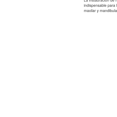
La instauración de 
indispensable para l
maxilar y mandibular