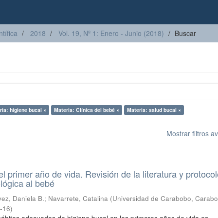
tífica
2018
Vol. 19, Nº 1: Enero - Junio (2018)
Buscar
ia: higiene bucal ×
Materia: Clínica del bebé ×
Materia: salud bucal ×
Mostrar filtros 
l primer año de vida. Revisión de la literatura y protoco
lógica al bebé
ez, Daniela B.
;
Navarrete, Catalina
(
Universidad de Carabobo, Carabo
-16
)