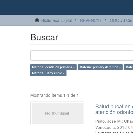
Biblioteca Digital
REVENCYT
ODOUS Cien
Buscar
Materia: dentición primaria ×
Materia: primary dentition ×
Mater
Materia: Baby clinic ×
Mostrando ítems 1-1 de 1
Salud bucal en e
atención odonto
Pinto, José M.
;
Cháv
Venezuela
,
2018-04