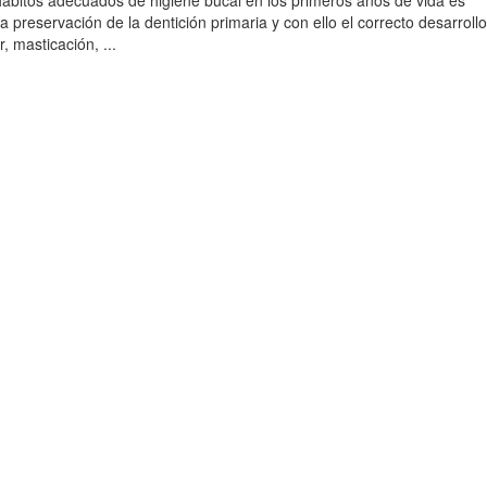
hábitos adecuados de higiene bucal en los primeros años de vida es
a preservación de la dentición primaria y con ello el correcto desarroll
, masticación, ...