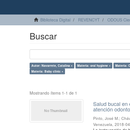
Biblioteca Digital
REVENCYT
ODOUS Cien
Buscar
Autor: Navarrete, Catalina ×
Materia: oral hygiene ×
Materia: C
Materia: Baby clinic ×
Mostrando ítems 1-1 de 1
Salud bucal en e
atención odonto
Pinto, José M.
;
Cháv
Venezuela
,
2018-04