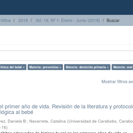
tífica
2018
Vol. 19, Nº 1: Enero - Junio (2018)
Buscar
línica del bebé ×
Materia: prevention ×
Materia: dentición primaria ×
Materia: oral
Mostrar filtros 
l primer año de vida. Revisión de la literatura y protoco
lógica al bebé
ez, Daniela B.
;
Navarrete, Catalina
(
Universidad de Carabobo, Carabo
-16
)