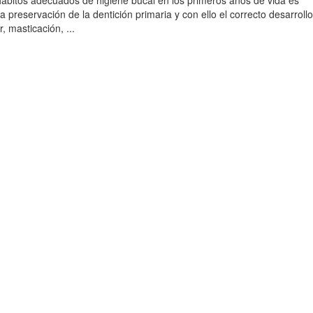
hábitos adecuados de higiene bucal en los primeros años de vida es
a preservación de la dentición primaria y con ello el correcto desarroll
, masticación, ...