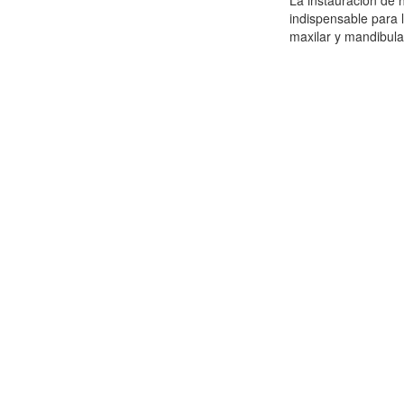
La instauración de 
indispensable para l
maxilar y mandibular