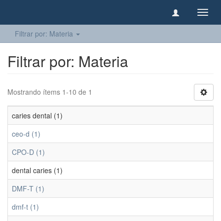
Camb
naveg
Filtrar por: Materia
Filtrar por: Materia
Mostrando ítems 1-10 de 1
caries dental (1)
ceo-d (1)
CPO-D (1)
dental caries (1)
DMF-T (1)
dmf-t (1)