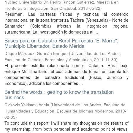
Núcleo Universitario Dr. Pedro Rincón Gutiérrez, Maestría en
Fronteras e Integración, San Cristóbal
,
2018-05-22
)
Resumen. Las barreras físicas y técnicas al comercio
internacional en la zona fronteriza Táchira (Venezuela) - Norte de
Santander (Colombia) afectan la integración regional
suramericana. La investigación lo demuestra al ...
Bases para un Catastro Rural Parroquia "El Morro",
Municipio Libertador, Estado Mérida
Duque Márquez, Germán Enrique
(
Universidad de Los Andes,
Facultad de Ciencias Forestales y Ambientales
,
2011-11-30
)
El presente estudio relacionado con el Catastro Rural bajo
enfoque Multifinalitario, el cual además de tomar en cuenta los
componentes del catastro tradicional (Físico, Jurídico y
Económico), adiciona los componentes ...
Behind the words : getting to know the translation
business
Cickovic Yakimov, Adela
(
Universidad de Los Andes, Facultad de
Humanidades y Educación, Escuela de Idiomas Modernos
,
2010-
02-05
)
To conclude this report, I will share my thoughts on the results of
my internship, from both personal and academic point of views,