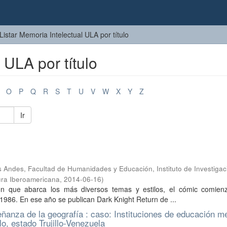
Listar Memoria Intelectual ULA por título
 ULA por título
O
P
Q
R
S
T
U
V
W
X
Y
Z
Ir
 Andes, Facultad de Humanidades y Educación, Instituto de Investiga
tura Iberoamericana
,
2014-06-16
)
n que abarca los más diversos temas y estilos, el cómic comien
1986. En ese año se publican Dark Knight Return de ...
ñanza de la geografía : caso: Instituciones de educación m
lo, estado Trujillo-Venezuela