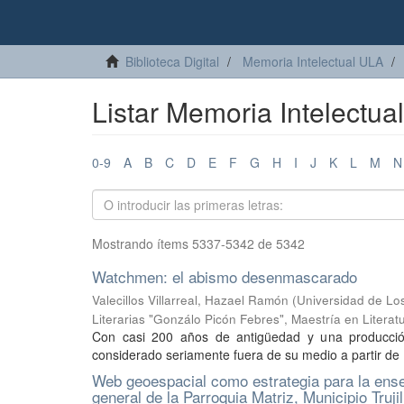
Biblioteca Digital
Memoria Intelectual ULA
Listar Memoria Intelectual
0-9
A
B
C
D
E
F
G
H
I
J
K
L
M
N
Mostrando ítems 5337-5342 de 5342
Watchmen: el abismo desenmascarado
Valecillos Villarreal, Hazael Ramón
(
Universidad de Los
Literarias "Gonzálo Picón Febres", Maestría en Litera
Con casi 200 años de antigüedad y una producció
considerado seriamente fuera de su medio a partir de 
Web geoespacial como estrategia para la ense
general de la Parroquia Matriz, Municipio Trujil