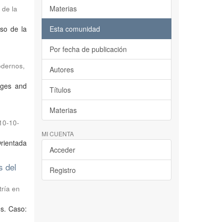
Materias
 de la
so de la
Esta comunidad
Por fecha de publicación
odernos
,
Autores
ages and
Títulos
Materias
10-10-
MI CUENTA
Orientada
Acceder
s del
Registro
tría en
os. Caso: