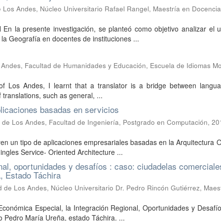
 Los Andes, Núcleo Universitario Rafael Rangel, Maestría en Docencia
n la presente investigación, se planteó como objetivo analizar el u
 Geografía en docentes de instituciones ...
 Andes, Facultad de Humanidades y Educación, Escuela de Idiomas M
 of Los Andes, I learnt that a translator is a bridge between langu
 translations, such as general, ...
plicaciones basadas en servicios
 de Los Andes, Facultad de Ingeniería, Postgrado en Computación
,
20
en un tipo de aplicaciones empresariales basadas en la Arquitectura 
ngles Service- Oriented Architecture ...
nal, oportunidades y desafíos : caso: ciudadelas comerciale
a, Estado Táchira
d de Los Andes, Núcleo Universitario Dr. Pedro Rincón Gutiérrez, Maes
 Económica Especial, la Integración Regional, Oportunidades y Desafí
o Pedro María Ureña, estado Táchira. ...