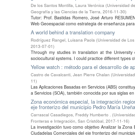
De los Santos Montilla, Laura Verónica
(
Universidad de
Geografía y las Ciencias de la Tierra
,
2016-11-30
)
Tutor: Prof. Bastidas Romero, José Arturo RESUMEN E
Web Geoespacial como estrategia de enseñanza para la
A world behind a translation company
Rodríguez Rangel, Luisana Paola
(
Universidad de Los
2013-07-01
)
Through my studies in translation at the University
sociocultural systems. I could practice different types of
Yellow watch : método para el desarrollo de a
Castro de Cavalcanti, Jean Pierre Chalan
(
Universidad
11
)
Las Aplicaciones Basadas en Servicios (ABS) constituy
a Servicios (SOA), también conocida por sus siglas en i
Zona económica especial, la integración regio
eje fronterizo del municipio Pedro María Ureñ
Carrascal Casadiegos, Freddy Humberto .
(
Universida
Fronteras e Integración, San Cristóbal
,
2017-11-16
)
La investigación tuvo como objetivo Analizar la Zona
Ciudadelas Comerciales del eje fronterizo del municipi