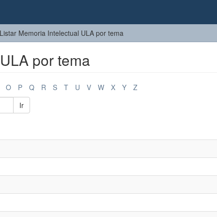
Listar Memoria Intelectual ULA por tema
l ULA por tema
O
P
Q
R
S
T
U
V
W
X
Y
Z
Ir