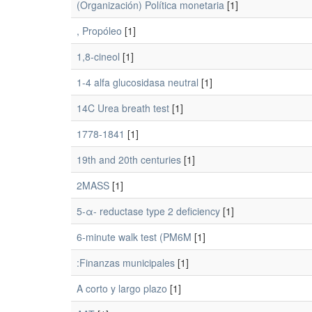
(Organización) Política monetaria
[1]
, Propóleo
[1]
1,8-cineol
[1]
1-4 alfa glucosidasa neutral
[1]
14C Urea breath test
[1]
1778-1841
[1]
19th and 20th centuries
[1]
2MASS
[1]
5-α- reductase type 2 deficiency
[1]
6-minute walk test (PM6M
[1]
:Finanzas municipales
[1]
A corto y largo plazo
[1]