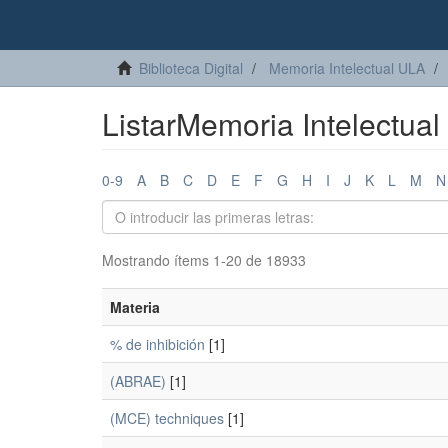
Biblioteca Digital
Memoria Intelectual ULA
ListarMemoria Intelectua
0-9
A
B
C
D
E
F
G
H
I
J
K
L
M
N
Mostrando ítems 1-20 de 18933
Materia
% de inhibición
[1]
(ABRAE)
[1]
(MCE) techniques
[1]