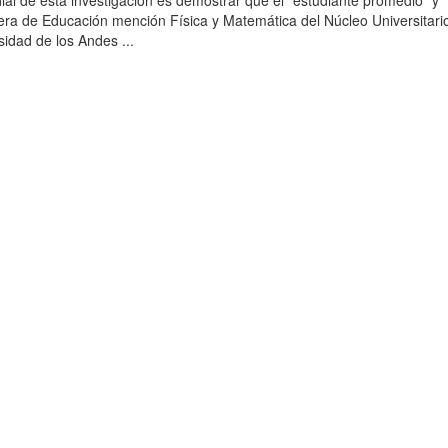
dial de esta investigación es demostrar que el “estudiante promedio” y
era de Educación mención Física y Matemática del Núcleo Universitari
sidad de los Andes ...