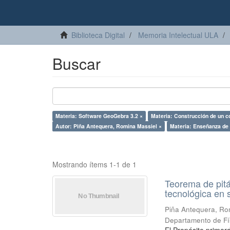
Biblioteca Digital
Memoria Intelectual ULA
Buscar
Materia: Software GeoGebra 3.2 ×
Materia: Construcción de un c
Autor: Piña Antequera, Romina Massiel ×
Materia: Enseñanza de
Mostrando ítems 1-1 de 1
Teorema de pit
tecnológica en
Piña Antequera, Ro
Departamento de Fí