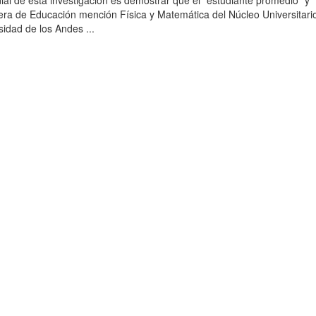
dial de esta investigación es demostrar que el “estudiante promedio” y
era de Educación mención Física y Matemática del Núcleo Universitari
sidad de los Andes ...