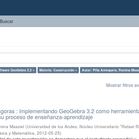
Buscar
ftware GeoGebra 3.2 ×
Materia: Construcción ×
Autor: Piña Antequera, Romina Mass
Mostrar filtros 
ágoras : implementando GeoGebra 3.2 como herramient
 su proceso de enseñanza-aprendizaje
mina Massiel
(
Universidad de los Andes, Núcleo Universitario "Rafael R
sica y Matemática
,
2012-05-25
)