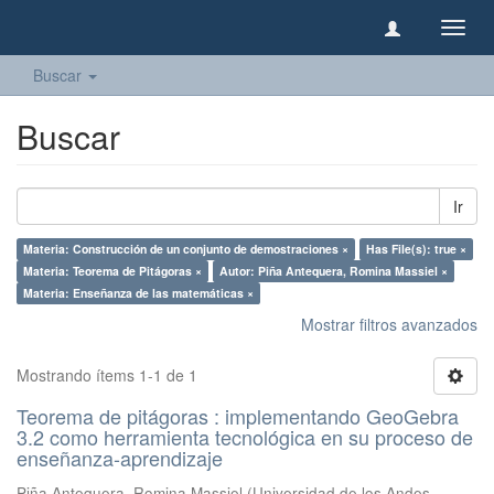
Camb
naveg
Buscar
Buscar
Ir
Materia: Construcción de un conjunto de demostraciones ×
Has File(s): true ×
Materia: Teorema de Pitágoras ×
Autor: Piña Antequera, Romina Massiel ×
Materia: Enseñanza de las matemáticas ×
Mostrar filtros avanzados
Mostrando ítems 1-1 de 1
Teorema de pitágoras : implementando GeoGebra
3.2 como herramienta tecnológica en su proceso de
enseñanza-aprendizaje
Piña Antequera, Romina Massiel
(
Universidad de los Andes,