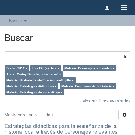
Camb
naveg
Buscar
Buscar
Ir
Fecha: 2012 ×
Has File(s): true ×
Materia: Personajes relevantes ×
Autor: Godoy Barreto, Joiner José ×
Materia: Historia local--Enseñanza--Trujillo ×
Materia: Estrategias didácticas ×
Materia: Enseñanza de la historia ×
Materia: Estrategias de aprendizaje ×
Mostrar filtros avanzados
Mostrando ítems 1-1 de 1
Estrategias didácticas para la enseñanza de la
historia local a través de personajes relevantes