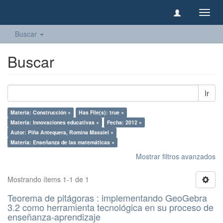
Camb
naveg
Buscar
Buscar
Ir
Materia: Construcción ×
Has File(s): true ×
Materia: Innovaciones educativas ×
Fecha: 2012 ×
Autor: Piña Antequera, Romina Massiel ×
Materia: Enseñanza de las matemáticas ×
Mostrar filtros avanzados
Mostrando ítems 1-1 de 1
Teorema de pitágoras : implementando GeoGebra
3.2 como herramienta tecnológica en su proceso de
enseñanza-aprendizaje