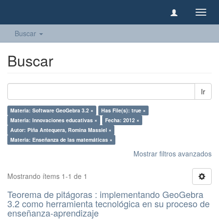
Camb
naveg
Buscar
Buscar
Ir
Materia: Software GeoGebra 3.2 ×
Has File(s): true ×
Materia: Innovaciones educativas ×
Fecha: 2012 ×
Autor: Piña Antequera, Romina Massiel ×
Materia: Enseñanza de las matemáticas ×
Mostrar filtros avanzados
Mostrando ítems 1-1 de 1
Teorema de pitágoras : implementando GeoGebra
3.2 como herramienta tecnológica en su proceso de
enseñanza-aprendizaje