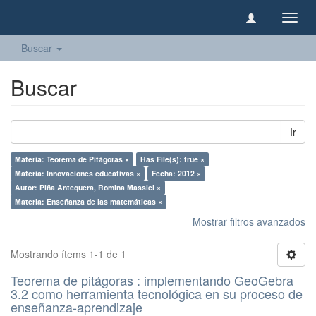
Camb
naveg
Buscar
Buscar
Ir
Materia: Teorema de Pitágoras ×
Has File(s): true ×
Materia: Innovaciones educativas ×
Fecha: 2012 ×
Autor: Piña Antequera, Romina Massiel ×
Materia: Enseñanza de las matemáticas ×
Mostrar filtros avanzados
Mostrando ítems 1-1 de 1
Teorema de pitágoras : implementando GeoGebra
3.2 como herramienta tecnológica en su proceso de
enseñanza-aprendizaje