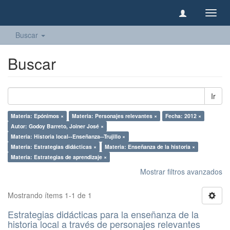
Camb
naveg
Buscar
Buscar
Ir
Materia: Epónimos ×
Materia: Personajes relevantes ×
Fecha: 2012 ×
Autor: Godoy Barreto, Joiner José ×
Materia: Historia local--Enseñanza--Trujillo ×
Materia: Estrategias didácticas ×
Materia: Enseñanza de la historia ×
Materia: Estrategias de aprendizaje ×
Mostrar filtros avanzados
Mostrando ítems 1-1 de 1
Estrategias didácticas para la enseñanza de la
historia local a través de personajes relevantes