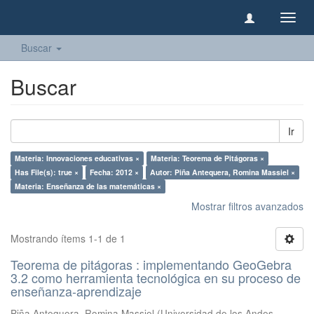
Camb
naveg
Buscar
Buscar
Ir
Materia: Innovaciones educativas ×
Materia: Teorema de Pitágoras ×
Has File(s): true ×
Fecha: 2012 ×
Autor: Piña Antequera, Romina Massiel ×
Materia: Enseñanza de las matemáticas ×
Mostrar filtros avanzados
Mostrando ítems 1-1 de 1
Teorema de pitágoras : implementando GeoGebra
3.2 como herramienta tecnológica en su proceso de
enseñanza-aprendizaje
Piña Antequera, Romina Massiel
(
Universidad de los Andes,