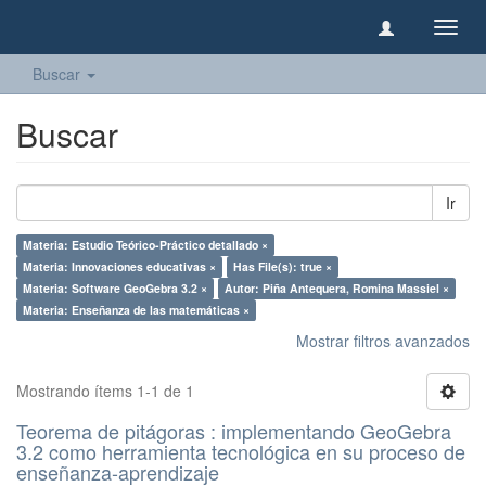
Camb
naveg
Buscar
Buscar
Ir
Materia: Estudio Teórico-Práctico detallado ×
Materia: Innovaciones educativas ×
Has File(s): true ×
Materia: Software GeoGebra 3.2 ×
Autor: Piña Antequera, Romina Massiel ×
Materia: Enseñanza de las matemáticas ×
Mostrar filtros avanzados
Mostrando ítems 1-1 de 1
Teorema de pitágoras : implementando GeoGebra
3.2 como herramienta tecnológica en su proceso de
enseñanza-aprendizaje